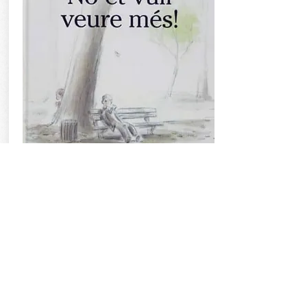
PRINCIPE DE DOS PALACIOS
Balzaretti, C. (2010). Príncipe de dos
palacios. Madrid: Ediciones SM.
És la història del príncep Lucio, que viu
en dos palaus, el del seu pare el rei, i el