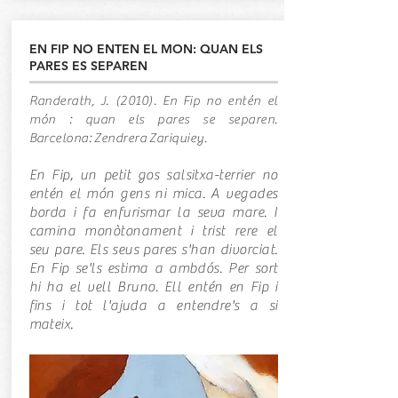
EN FIP NO ENTEN EL MON: QUAN ELS
PARES ES SEPAREN
Randerath, J. (2010). En Fip no entén el
món : quan els pares se separen.
Barcelona: Zendrera Zariquiey.
En Fip, un petit gos salsitxa-terrier no
entén el món gens ni mica. A vegades
borda i fa enfurismar la seva mare. I
camina monòtonament i trist rere el
seu pare. Els seus pares s'han divorciat.
En Fip se'ls estima a ambdós. Per sort
hi ha el vell Bruno. Ell entén en Fip i
fins i tot l'ajuda a entendre's a si
mateix.