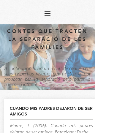
CONTES QUE TRACTEN
LA SEPARACIÓ DE LES
FAMÍLIES
A continuació hi ha un recull de contes i els
seus respectius resums, que tracten el dol
provocat per la separació dels pares a
educació infantil.
CUANDO MIS PADRES DEJARON DE SER
AMIGOS
Moore, J. (2006). Cuando mis padres
dejaron de ser amigos. Barcelona: Edebe